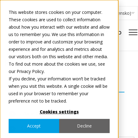
This website stores cookies on your computer.
Slovenčina (Slovensko)
These cookies are used to collect information
about how you interact with our website and allow
us to remember you. We use this information in
order to improve and customize your browsing
experience and for analytics and metrics about
our visitors both on this website and other media.
Registrácia
To find out more about the cookies we use, see
our Privacy Policy.
If you decline, your information won’t be tracked
Vyberte krajinu a služby
1
when you visit this website. A single cookie will be
used in your browser to remember your
Údaje o spoločnosti
2
preference not to be tracked.
Cookies settings
Údaje používateľa
3
Accept
Decline
Súhrn
4