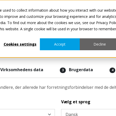
 used to collect information about how you interact with our websit
Alle tjenester e
 to improve and customize your browsing experience and for analytic
dia. To find out more about the cookies we use, see our Privacy Poli
this website. A single cookie will be used in your browser to remembe
Cookies settings
Accept
Decline
Virksomhedens data
Brugerdata
3
4
handlere, der allerede har forretningsforbindelser med de d
Vælg et sprog