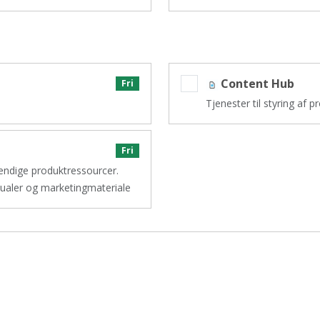
Content Hub
Fri
Tjenester til styring af 
Fri
vendige produktressourcer.
nualer og marketingmateriale