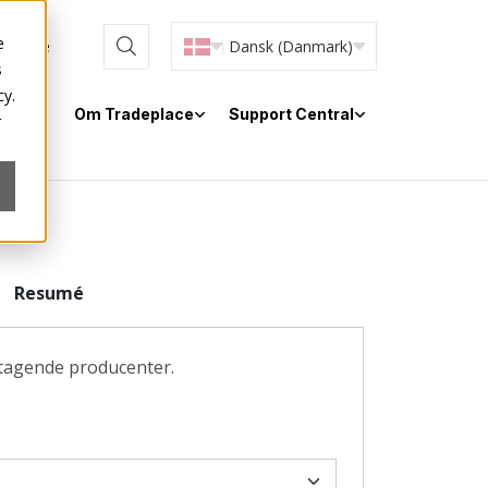
e
r online
Dansk (Danmark)
s
cy.
Om Tradeplace
Support Central
r
Resumé
eltagende producenter.