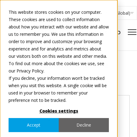
This website stores cookies on your computer.
English (Global)
These cookies are used to collect information
about how you interact with our website and allow
us to remember you. We use this information in
order to improve and customize your browsing
experience and for analytics and metrics about
our visitors both on this website and other media.
A fiók áttelepítése
To find out more about the cookies we use, see
our Privacy Policy.
If you decline, your information won’t be tracked
Lépés
1
2-ből
when you visit this website. A single cookie will be
used in your browser to remember your
preference not to be tracked.
Fiókja áttelepítéséhez kérjük, adja meg
Cookies settings
nekünk azt a felhasználónevet és jelszót,
amelyet eddig használt a Tradeplace
Accept
Decline
portálon.