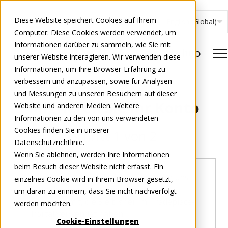
Diese Website speichert Cookies auf Ihrem
English (Global)
Computer. Diese Cookies werden verwendet, um
Informationen darüber zu sammeln, wie Sie mit
unserer Website interagieren. Wir verwenden diese
Informationen, um Ihre Browser-Erfahrung zu
verbessern und anzupassen, sowie für Analysen
und Messungen zu unseren Besuchern auf dieser
Migrieren Sie Ihr Konto
Website und anderen Medien. Weitere
Informationen zu den von uns verwendeten
Cookies finden Sie in unserer
Schritt
1
von 2
Datenschutzrichtlinie.
Wenn Sie ablehnen, werden Ihre Informationen
beim Besuch dieser Website nicht erfasst. Ein
Um Ihr Konto zu migrieren, teilen Sie uns
einzelnes Cookie wird in Ihrem Browser gesetzt,
bitte den Benutzernamen und das
um daran zu erinnern, dass Sie nicht nachverfolgt
Passwort mit, die Sie bisher im Tradeplace-
werden möchten.
Portal verwendet haben.
Cookie-Einstellungen